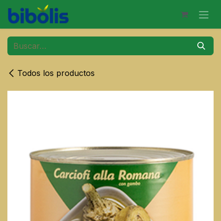
Ir al contenido
Todos los productos