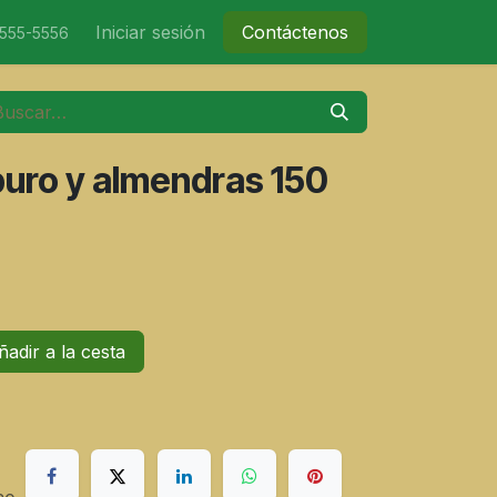
nicio
Tienda
Iniciar sesión
Eventos
Contáctenos
Contáctenos
-555-5556
uro y almendras 150
adir a la cesta