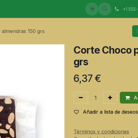
CTOS
MAESTROS ELABORADORES
EVENTOS
I
+1 555
 almendras 150 grs
Corte Choco p
grs
6,37
€
Añ
Añadir a lista de deseos
Términos y condiciones