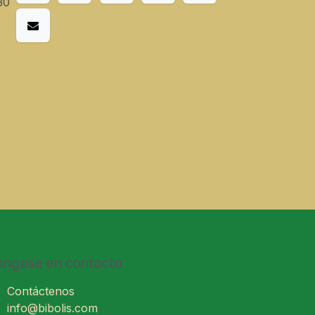
30
ongase en contacto
Contáctenos
info@bibolis.com