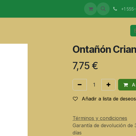
CTOS
MAESTROS ELABORADORES
EVENTOS
I
+1 555
Ontañón Cria
7,75
€
Añ
Añadir a lista de deseos
Términos y condiciones
Garantía de devolución de 
días