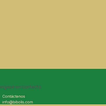
ongase en contacto
Contáctenos
info@bibolis.com