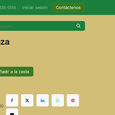
nicio
Tienda
Iniciar sesión
Eventos
Contáctenos
Contáctenos
-555-5556
nza
adir a la cesta
30