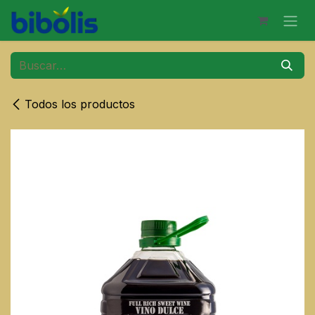
Ir al contenido
Todos los productos